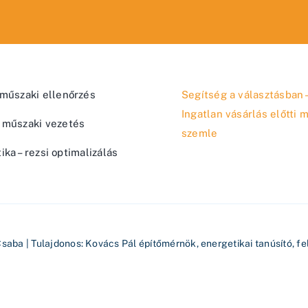
 műszaki ellenőrzés
Segítség a választásban 
Ingatlan vásárlás előtti 
 műszaki vezetés
szemle
ika – rezsi optimalizálás
Csaba
| Tulajdonos: Kovács Pál építőmérnök, energetikai tanúsító, f