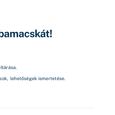
kbamacskát!
ltárása.
sok, lehetőségek ismertetése.