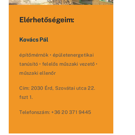
Elérhetőségeim:
Kovács Pál
építőmérnök • épületenergetikai
tanúsító • felelős műszaki vezető •
műszaki ellenőr
Cím: 2030 Érd, Szovátai utca 22.
fszt 1.
Telefonszám: +36 20 371 9445