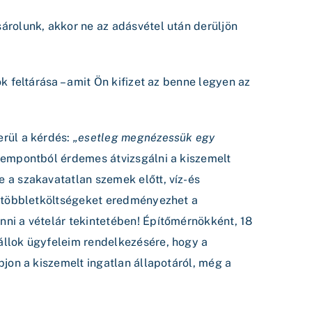
árolunk, akkor ne az adásvétel után derüljön
k feltárása – amit Ön kifizet az benne legyen az
erül a kérdés:
„esetleg megnézessük egy
zempontból érdemes átvizsgálni a kiszemelt
 a szakavatatlan szemek előtt, víz- és
an többletköltségeket eredményezhet a
nni a vételár tekintetében! Építőmérnökként, 18
állok ügyfeleim rendelkezésére, hogy a
pjon a kiszemelt ingatlan állapotáról, még a