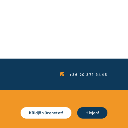
+36 20 371 9445
Küldjön üzenetet!
Hívjon!