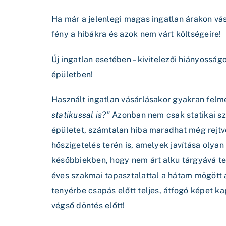
Ha már a jelenlegi magas ingatlan árakon vás
fény a hibákra és azok nem várt költségeire!
Új ingatlan esetében – kivitelezői hiányosságo
épületben!
Használt ingatlan vásárlásakor gyakran felm
statikussal is?”
Azonban nem csak statikai s
épületet, számtalan hiba maradhat még rejtve
hőszigetelés terén is, amelyek javítása oly
későbbiekben, hogy nem árt alku tárgyává te
éves szakmai tapasztalattal a hátam mögött 
tenyérbe csapás előtt teljes, átfogó képet ka
végső döntés előtt!