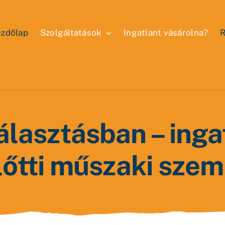
zdőlap
Szolgáltatások
Ingatlant vásárolna?
R
álasztásban – inga
lőtti műszaki szem