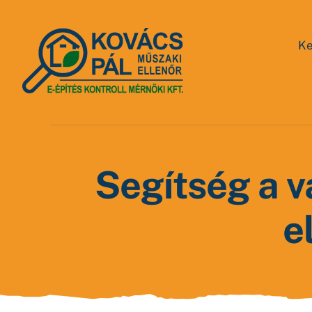
Kihagyás
Ke
Segítség a v
e