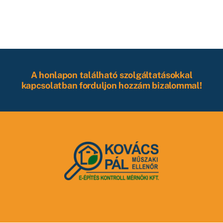
A honlapon található szolgáltatásokkal
kapcsolatban forduljon hozzám bizalommal!