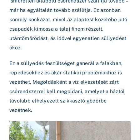
ismeretlen állapotú csőrendszer szállítja tovább –
már ha egyáltalán tovább szállítja. Ez azonban
komoly kockázat, mivel az alaptest közelébe jutó
csapadék kimossa a talaj finom részeit,
utántömörödést, és idővel egyenetlen süllyedést
okoz.
Ez a süllyedés feszültséget generál a falakban,
repedésekhez és akár statikai problémákhoz is
vezethet. Megoldásként a víz elvezetését zárt
csőrendszerrel kell megoldani, amelyet a háztól
távolabb elhelyezett szikkasztó gödörbe
vezetnek.