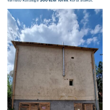
várható költsége
300 ezer forint
körül alakul.