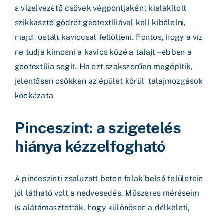
a vízelvezető csövek végpontjaként kialakított
szikkasztó gödröt geotextíliával kell kibélelni,
majd rostált kaviccsal feltölteni. Fontos, hogy a víz
ne tudja kimosni a kavics közé a talajt – ebben a
geotextília segít. Ha ezt szakszerűen megépítik,
jelentősen csökken az épület körüli talajmozgások
kockázata.
Pinceszint: a szigetelés
hiánya kézzelfogható
A pinceszinti zsaluzott beton falak belső felületein
jól látható volt a nedvesedés. Műszeres méréseim
is alátámasztották, hogy különösen a délkeleti,