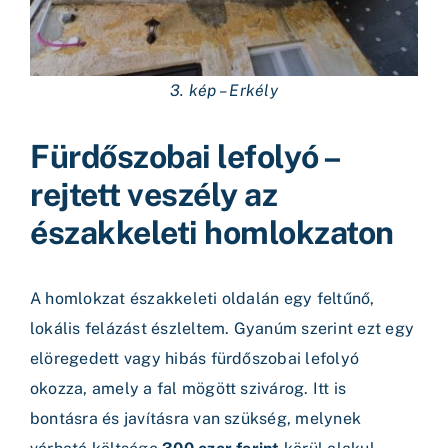
3. kép – Erkély
Fürdőszobai lefolyó –
rejtett veszély az
északkeleti homlokzaton
A homlokzat északkeleti oldalán egy feltűnő,
lokális felázást észleltem. Gyanúm szerint ezt egy
elöregedett vagy hibás fürdőszobai lefolyó
okozza, amely a fal mögött szivárog. Itt is
bontásra és javításra van szükség, melynek