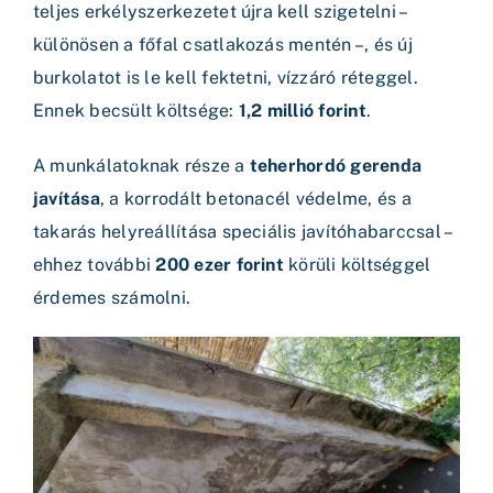
teljes erkélyszerkezetet újra kell szigetelni –
különösen a főfal csatlakozás mentén –, és új
burkolatot is le kell fektetni, vízzáró réteggel.
Ennek becsült költsége:
1,2 millió forint
.
A munkálatoknak része a
teherhordó gerenda
javítása
, a korrodált betonacél védelme, és a
takarás helyreállítása speciális javítóhabarccsal –
ehhez további
200 ezer forint
körüli költséggel
érdemes számolni.