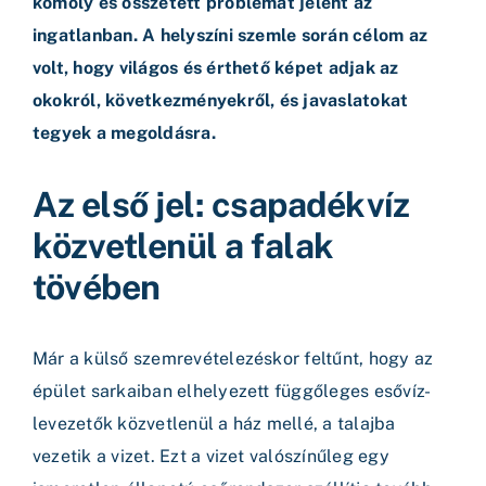
komoly és összetett problémát jelent az
ingatlanban. A helyszíni szemle során célom az
volt, hogy világos és érthető képet adjak az
okokról, következményekről, és javaslatokat
tegyek a megoldásra.
Az első jel: csapadékvíz
közvetlenül a falak
tövében
Már a külső szemrevételezéskor feltűnt, hogy az
épület sarkaiban elhelyezett függőleges esővíz-
levezetők közvetlenül a ház mellé, a talajba
vezetik a vizet. Ezt a vizet valószínűleg egy