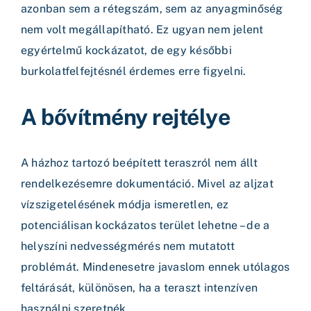
azonban sem a rétegszám, sem az anyagminőség
nem volt megállapítható. Ez ugyan nem jelent
egyértelmű kockázatot, de egy későbbi
burkolatfelfejtésnél érdemes erre figyelni.
A bővítmény rejtélye
A házhoz tartozó beépített teraszról nem állt
rendelkezésemre dokumentáció. Mivel az aljzat
vízszigetelésének módja ismeretlen, ez
potenciálisan kockázatos terület lehetne – de a
helyszíni nedvességmérés nem mutatott
problémát. Mindenesetre javaslom ennek utólagos
feltárását, különösen, ha a teraszt intenzíven
használni szeretnék.