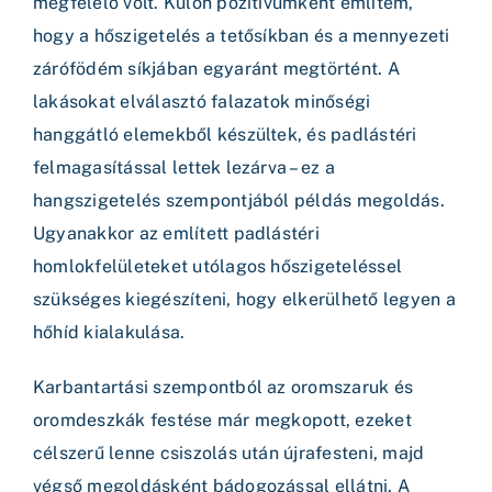
megfelelő volt. Külön pozitívumként említem,
hogy a hőszigetelés a tetősíkban és a mennyezeti
zárófödém síkjában egyaránt megtörtént. A
lakásokat elválasztó falazatok minőségi
hanggátló elemekből készültek, és padlástéri
felmagasítással lettek lezárva – ez a
hangszigetelés szempontjából példás megoldás.
Ugyanakkor az említett padlástéri
homlokfelületeket utólagos hőszigeteléssel
szükséges kiegészíteni, hogy elkerülhető legyen a
hőhíd kialakulása.
Karbantartási szempontból az oromszaruk és
oromdeszkák festése már megkopott, ezeket
célszerű lenne csiszolás után újrafesteni, majd
végső megoldásként bádogozással ellátni. A