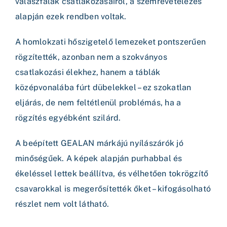
válaszfalak csatlakozásairól, a szemrevételezés
alapján ezek rendben voltak.
A homlokzati hőszigetelő lemezeket pontszerűen
rögzítették, azonban nem a szokványos
csatlakozási élekhez, hanem a táblák
középvonalába fúrt dübelekkel – ez szokatlan
eljárás, de nem feltétlenül problémás, ha a
rögzítés egyébként szilárd.
A beépített GEALAN márkájú nyílászárók jó
minőségűek. A képek alapján purhabbal és
ékeléssel lettek beállítva, és vélhetően tokrögzítő
csavarokkal is megerősítették őket – kifogásolható
részlet nem volt látható.