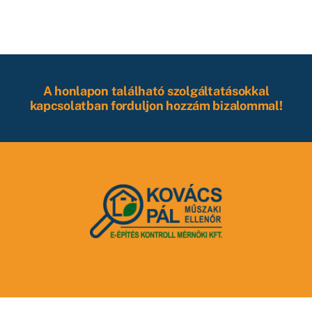
A honlapon található szolgáltatásokkal
kapcsolatban forduljon hozzám bizalommal!