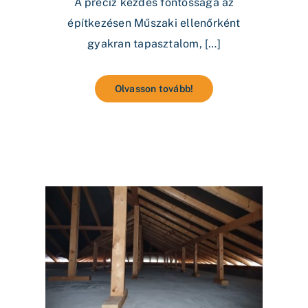
A precíz kezdés fontossága az
építkezésen Műszaki ellenőrként
gyakran tapasztalom, […]
Olvasson tovább!