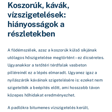
Koszorúk, kávák,
vízszigetelések:
hiányosságok a
részletekben
A födémszélek, azaz a koszorúk külső síkjának
utólagos hőszigetelése megtörtént – ez dicséretes.
Ugyanakkor a tetőtéri térdfalak vasbeton
pilléreinél ez a lépés elmaradt. Ugyanez igaz a
nyílászárók káváinak szigetelésére is: ezeket nem
szigetelték a beépítés előtt, ami hosszabb távon
közepes hőhidakat eredményezhet.
A padlókra bitumenes vízszigetelés került,