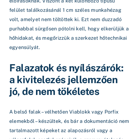
előírásoknak. Viszont a két különböző típusú
felület találkozásánál 1 cm széles munkahézag
volt, amelyet nem töltöttek ki. Ezt nem duzzadó
purhabbal sürgősen pótolni kell, hogy elkerüljük a
hőhidakat, és megőrizzük a szerkezet hőtechnikai
egyensúlyát.
Falazatok és nyílászárók:
a kivitelezés jellemzően
jó, de nem tökéletes
A belső falak – vélhetően Viablokk vagy Porfix
elemekből – készültek, és bár a dokumentáció nem
tartalmazott képeket az alapozásról vagy a