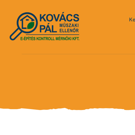
Kihagyás
Ke