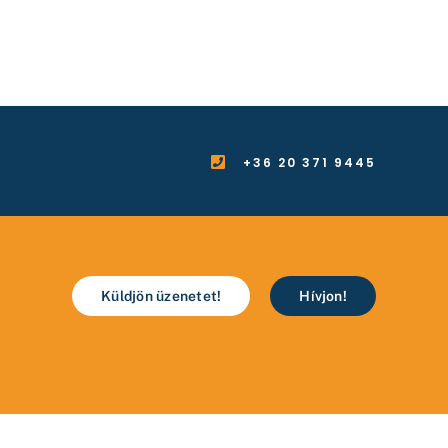
+36 20 371 9445
Küldjön üzenetet!
Hívjon!